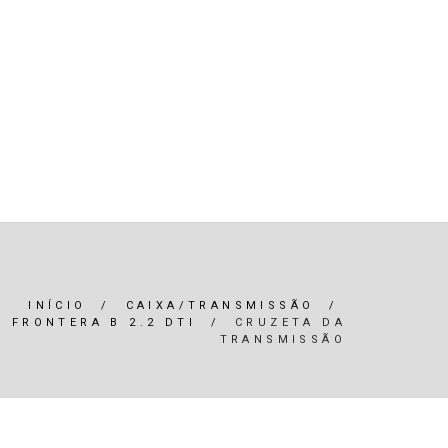
R)
OLEOS & FILTROS
REFRIGERAÇÃO
ARIA / ILUMINAÇÃO
INTERIOR
*SERVIÇOS*
INÍCIO
/
CAIXA/TRANSMISSÃO
/
FRONTERA B 2.2 DTI
/
CRUZETA DA
TRANSMISSÃO