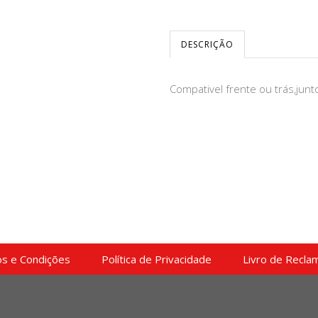
DESCRIÇÃO
Compativel frente ou trás,junto
s e Condições
Política de Privacidade
Livro de Recla