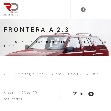
0
FRONTERA A 2.3
INÍCIO
/
CAIXA/TRANSMISSÃO
/
FRONTERA
A 2.3
23DTR diesel, turbo 2260cm 100cv 1991–1995
Mostrar 1-29 de 29
Filtros
0
resultados