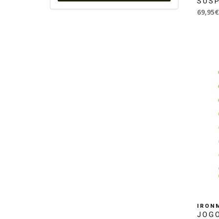
SUS
69,95€
IRON
JOG