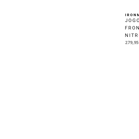
IRON
JOG
FRO
NIT
279,95