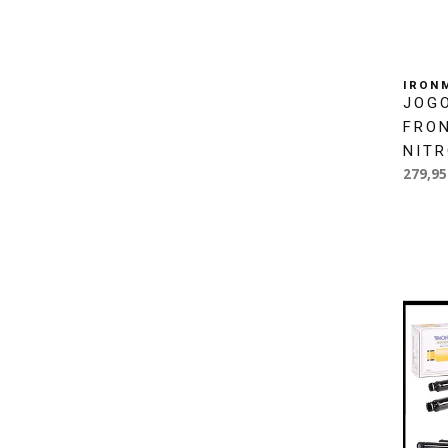
IRON
JOG
FRO
NIT
279,95