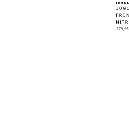
IRON
JOG
FRO
NIT
279,95