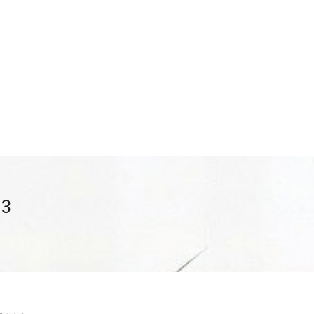
SPENSÃO
TRAVAGEM
MOTOR
PERIFÉRICOS(MOTO
ÃO
EIXOS / DIFERENCIAIS
ELECTRICIDADE
CARROÇ
CARRINHO (
0
)
.3