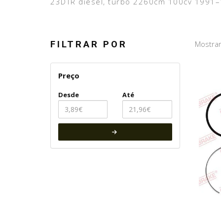
23DTR diesel, turbo 2260cm 100cv 1991
FILTRAR POR
Mostrar
Preço
Desde
Até