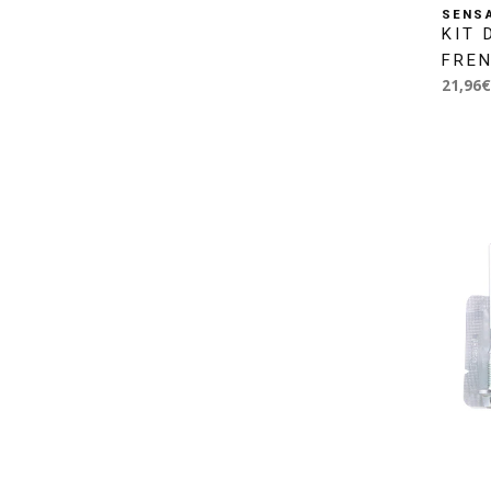
SENS
KIT 
FRE
21,96€