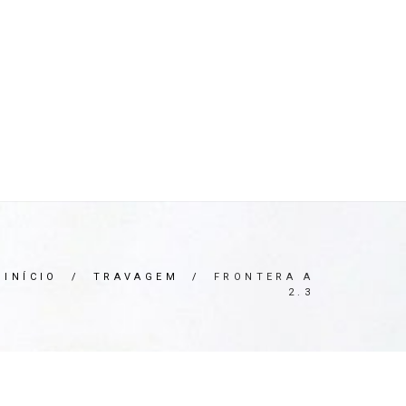
R)
OLEOS & FILTROS
REFRIGERAÇÃO
ARIA / ILUMINAÇÃO
INTERIOR
*SERVIÇOS*
INÍCIO
/
TRAVAGEM
/
FRONTERA A
2.3