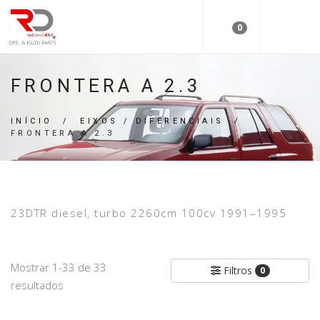
0
FRONTERA A 2.3
INÍCIO
/
EIXOS / DIFERENCIAIS
/
FRONTERA A 2.3
23DTR diesel, turbo 2260cm 100cv 1991–1995
Mostrar 1-33 de 33
Filtros
0
resultados