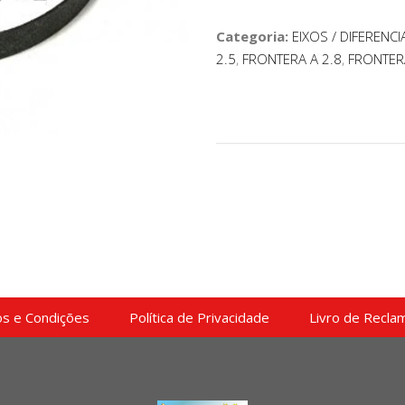
Categoria:
EIXOS / DIFERENCI
2.5
,
FRONTERA A 2.8
,
FRONTERA
s e Condições
Política de Privacidade
Livro de Recla