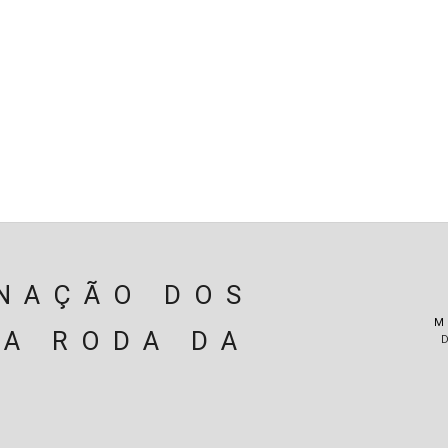
SPENSÃO
TRAVAGEM
MOTOR
PERIFÉRICOS(MOTO
ÃO
EIXOS / DIFERENCIAIS
ELECTRICIDADE
CARROÇ
CARRINHO (
0
)
INAÇÃO DOS
M
A RODA DA