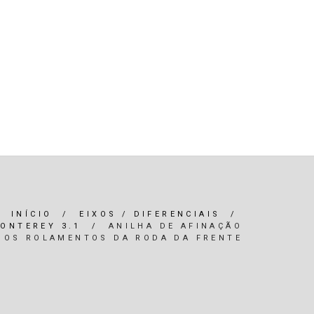
R)
OLEOS & FILTROS
REFRIGERAÇÃO
ARIA / ILUMINAÇÃO
INTERIOR
*SERVIÇOS*
INÍCIO
/
EIXOS / DIFERENCIAIS
/
ONTEREY 3.1
/
ANILHA DE AFINAÇÃO
DOS ROLAMENTOS DA RODA DA FRENTE