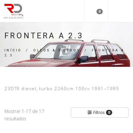
0
FRONTERA A 2.3
INÍCIO
/
OLEOS & FILTROS
/
FRONTERA A
2.3
23DTR diesel, turbo 2260cm 100cv 1991–1995
Mostrar 1-17 de 17
Filtros
0
resultados