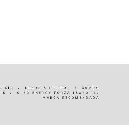
R)
OLEOS & FILTROS
REFRIGERAÇÃO
ARIA / ILUMINAÇÃO
INTERIOR
*SERVIÇOS*
NÍCIO
/
OLEOS & FILTROS
/
CAMPO
2.5
/
OLEO ENERGY FORZA 15W40 1L/
MARCA RECOMENDADA