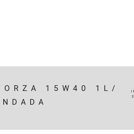
SPENSÃO
TRAVAGEM
MOTOR
PERIFÉRICOS(MOTO
ÃO
EIXOS / DIFERENCIAIS
ELECTRICIDADE
CARROÇ
CARRINHO (
0
)
FORZA 15W40 1L/
I
ENDADA