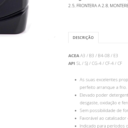
2.5
,
FRONTERA A 2.8
,
MONTERE
DESCRIÇÃO
ACEA
A3 / B3 / B4-08 / E3
API
SL / SJ / CG-4 / CF-4 / CF
As suas excelentes pro
perfeito arranque a frio.
Elevado poder detergent
desgaste, oxidação e fe
Sem possibilidade de fo
Favorável ao catalisador
Indicado para períodos