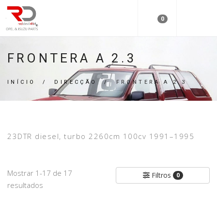
0
FRONTERA A 2.3
INÍCIO
/
DIRECÇÃO
/
FRONTERA A 2.3
23DTR diesel, turbo 2260cm 100cv 1991–1995
Mostrar 1-17 de 17
Filtros
0
resultados