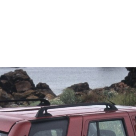
SPENSÃO
TRAVAGEM
MOTOR
PERIFÉRICOS(MOTO
ÃO
EIXOS / DIFERENCIAIS
ELECTRICIDADE
CARROÇ
CARRINHO (
0
)