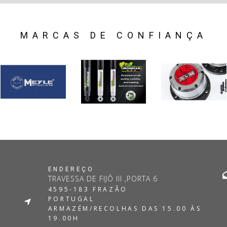
MARCAS DE CONFIANÇA
ENDEREÇO
TRAVESSA DE FIJÔ III ,PORTA 6
4595-183 FRAZÃO
PORTUGAL
ARMAZÉM/RECOLHAS DAS 15.00 ÀS
19.00H