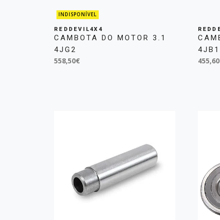
INDISPONÍVEL
REDDEVIL4X4
REDDE
CAMBOTA DO MOTOR 3.1
CAM
4JG2
4JB1
558,50€
455,60