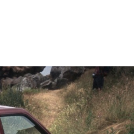
R)
OLEOS & FILTROS
REFRIGERAÇÃO
ARIA / ILUMINAÇÃO
INTERIOR
*SERVIÇOS*