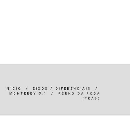
R)
OLEOS & FILTROS
REFRIGERAÇÃO
ARIA / ILUMINAÇÃO
INTERIOR
*SERVIÇOS*
INÍCIO
/
EIXOS / DIFERENCIAIS
/
MONTEREY 3.1
/
PERNO DA RODA
(TRÁS)