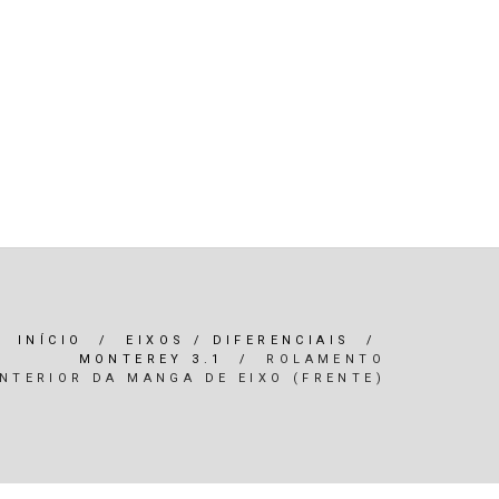
R)
OLEOS & FILTROS
REFRIGERAÇÃO
ARIA / ILUMINAÇÃO
INTERIOR
*SERVIÇOS*
INÍCIO
/
EIXOS / DIFERENCIAIS
/
MONTEREY 3.1
/
ROLAMENTO
INTERIOR DA MANGA DE EIXO (FRENTE)