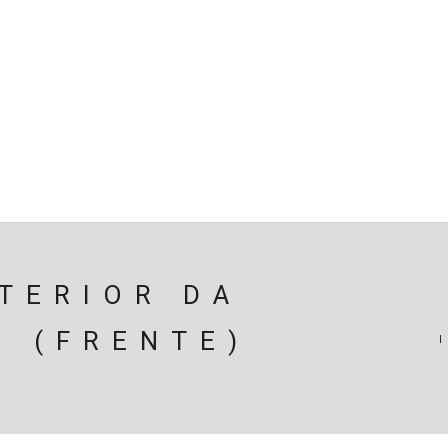
SPENSÃO
TRAVAGEM
MOTOR
PERIFÉRICOS(MOTO
ÃO
EIXOS / DIFERENCIAIS
ELECTRICIDADE
CARROÇ
CARRINHO (
0
)
TERIOR DA
O (FRENTE)