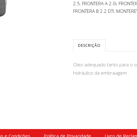
2.5
,
FRONTERA A 2.0i
,
FRONTER
FRONTERA B 2.2 DTI
,
MONTEREY
DESCRIÇÃO
Oleo adequado tanto para o s
hidráulico da embraiagem .
s e Condições
Política de Privacidade
Livro de Recla