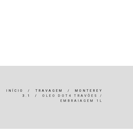
R)
OLEOS & FILTROS
REFRIGERAÇÃO
ARIA / ILUMINAÇÃO
INTERIOR
*SERVIÇOS*
INÍCIO
/
TRAVAGEM
/
MONTEREY
3.1
/
OLEO DOT4 TRAVÕES /
EMBRAIAGEM 1L