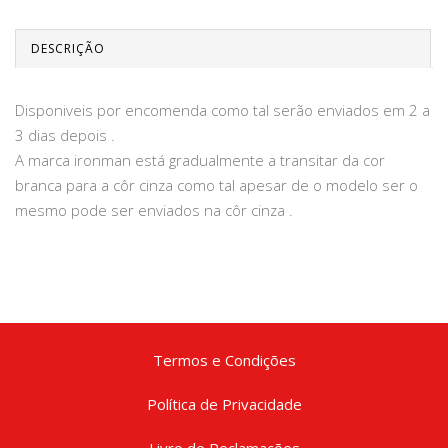
DESCRIÇÃO
Disponiveis por encomenda como tal serão enviados em 2 a
3 dias depois .
A marca ironman está gradualmente a transitar da cor
branca para a côr cinza como tal apesar de o modelo ser o
mesmo pode ser enviados na côr cinza .
Termos e Condições
Política de Privacidade
Livro de Reclamações