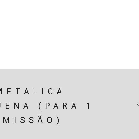
SPENSÃO
TRAVAGEM
MOTOR
PERIFÉRICOS(MOTO
ÃO
EIXOS / DIFERENCIAIS
ELECTRICIDADE
CARROÇ
CARRINHO (
0
)
METALICA
UENA (PARA 1
SMISSÃO)