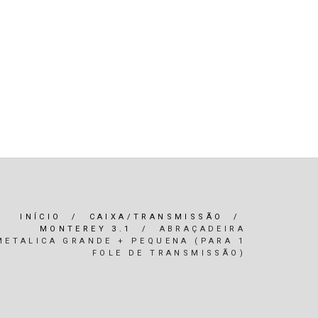
R)
OLEOS & FILTROS
REFRIGERAÇÃO
ARIA / ILUMINAÇÃO
INTERIOR
*SERVIÇOS*
INÍCIO
/
CAIXA/TRANSMISSÃO
/
MONTEREY 3.1
/
ABRAÇADEIRA
METALICA GRANDE + PEQUENA (PARA 1
FOLE DE TRANSMISSÃO)