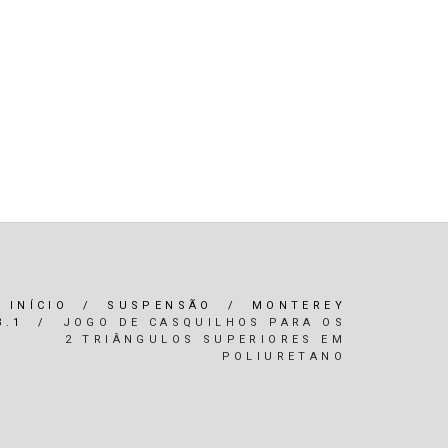
R)
OLEOS & FILTROS
REFRIGERAÇÃO
ARIA / ILUMINAÇÃO
INTERIOR
*SERVIÇOS*
INÍCIO
/
SUSPENSÃO
/
MONTEREY
3.1
/
JOGO DE CASQUILHOS PARA OS
2 TRIÂNGULOS SUPERIORES EM
POLIURETANO