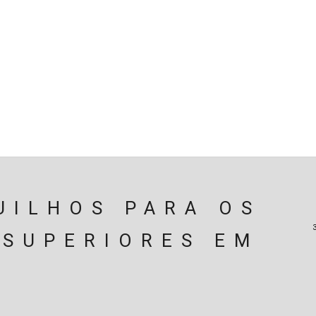
SPENSÃO
TRAVAGEM
MOTOR
PERIFÉRICOS(MOTO
ÃO
EIXOS / DIFERENCIAIS
ELECTRICIDADE
CARROÇ
CARRINHO (
0
)
UILHOS PARA OS
 SUPERIORES EM