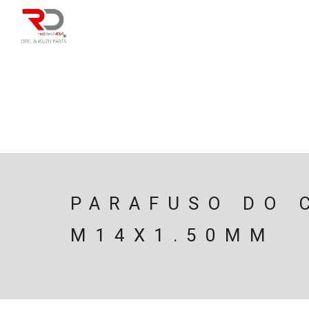
DIRECÇÃO
SU
CAIXA/TRANSMISS
PESQUISAR
PARAFUSO DO 
M14X1.50MM