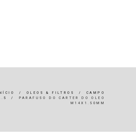
R)
OLEOS & FILTROS
REFRIGERAÇÃO
ARIA / ILUMINAÇÃO
INTERIOR
*SERVIÇOS*
NÍCIO
/
OLEOS & FILTROS
/
CAMPO
2.5
/
PARAFUSO DO CARTER DO OLEO
M14X1.50MM