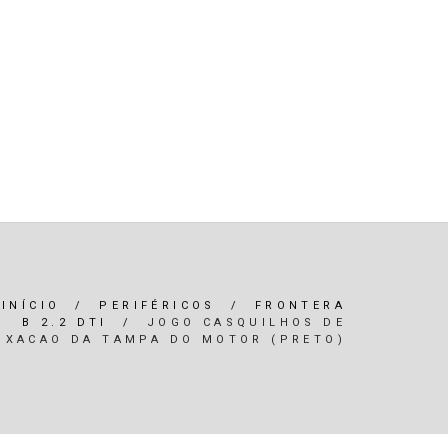
R)
OLEOS & FILTROS
REFRIGERAÇÃO
ARIA / ILUMINAÇÃO
INTERIOR
*SERVIÇOS*
INÍCIO
/
PERIFÉRICOS
/
FRONTERA
B 2.2 DTI
/
JOGO CASQUILHOS DE
IXACAO DA TAMPA DO MOTOR (PRETO)