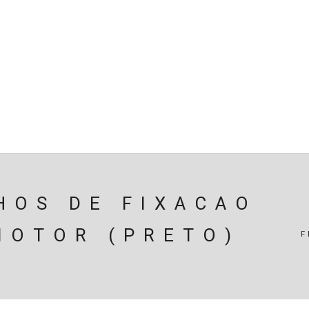
SPENSÃO
TRAVAGEM
MOTOR
PERIFÉRICOS(MOTO
ÃO
EIXOS / DIFERENCIAIS
ELECTRICIDADE
CARROÇ
CARRINHO (
0
)
HOS DE FIXACAO
MOTOR (PRETO)
F