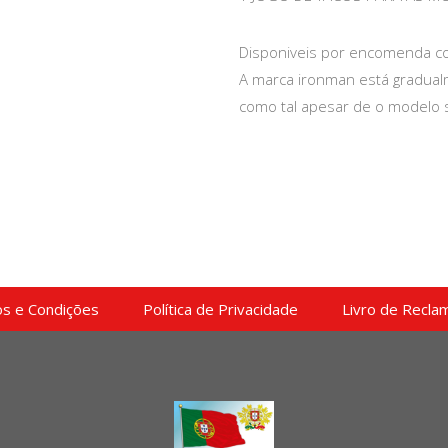
Disponiveis por encomenda co
A marca ironman está gradualm
como tal apesar de o modelo 
s e Condições
Política de Privacidade
Livro de Recla