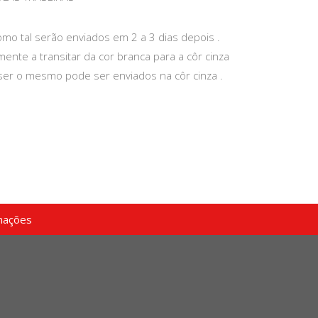
mo tal serão enviados em 2 a 3 dias depois .
ente a transitar da cor branca para a côr cinza
ser o mesmo pode ser enviados na côr cinza .
mações