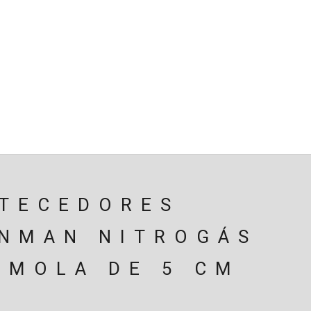
SPENSÃO
TRAVAGEM
MOTOR
PERIFÉRICOS(MOTO
ÃO
EIXOS / DIFERENCIAIS
ELECTRICIDADE
CARROÇ
CARRINHO (
0
)
TECEDORES
NMAN NITROGÁS
 MOLA DE 5 CM