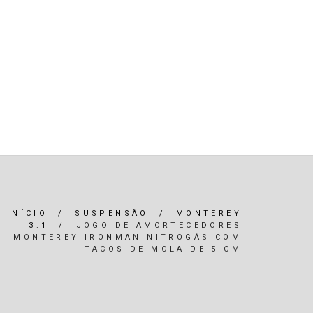
R)
OLEOS & FILTROS
REFRIGERAÇÃO
ARIA / ILUMINAÇÃO
INTERIOR
*SERVIÇOS*
INÍCIO
/
SUSPENSÃO
/
MONTEREY
3.1
/
JOGO DE AMORTECEDORES
MONTEREY IRONMAN NITROGÁS COM
TACOS DE MOLA DE 5 CM