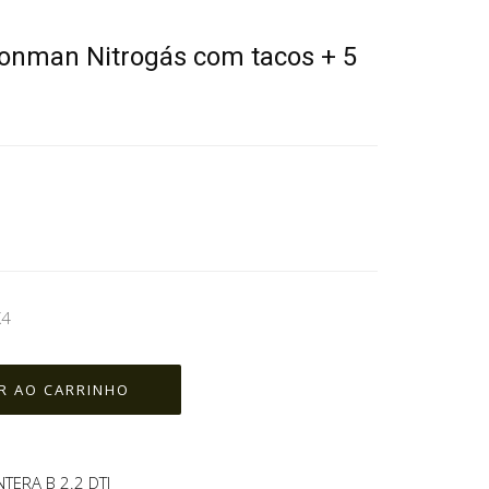
ronman Nitrogás com tacos + 5
X4
TERA B 2.2 DTI