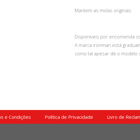
Mantem as molas originais
Disponiveis por encomenda co
A marca ironman está gradualm
como tal apesar de o modelo 
s e Condições
Política de Privacidade
Livro de Recla