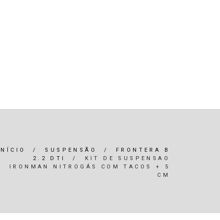
R)
OLEOS & FILTROS
REFRIGERAÇÃO
ARIA / ILUMINAÇÃO
INTERIOR
*SERVIÇOS*
INÍCIO
/
SUSPENSÃO
/
FRONTERA B
2.2 DTI
/
KIT DE SUSPENSAO
IRONMAN NITROGÁS COM TACOS + 5
CM