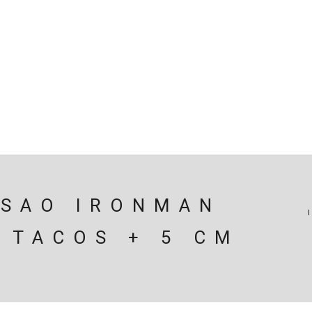
SPENSÃO
TRAVAGEM
MOTOR
PERIFÉRICOS(MOTO
ÃO
EIXOS / DIFERENCIAIS
ELECTRICIDADE
CARROÇ
CARRINHO (
0
)
NSAO IRONMAN
 TACOS + 5 CM