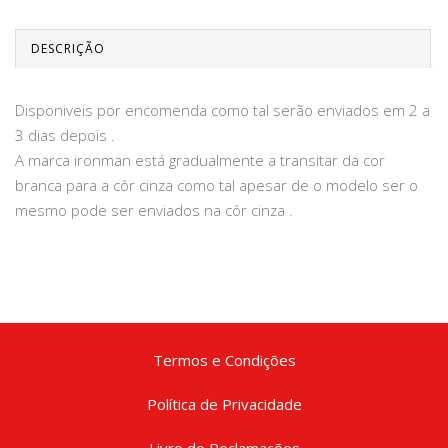
DESCRIÇÃO
Disponiveis por encomenda como tal serão enviados em 2 a
3 dias depois .
A marca ironman está gradualmente a transitar da cor
branca para a côr cinza como tal apesar de o modelo ser o
mesmo pode ser enviados na côr cinza .
Termos e Condições
Política de Privacidade
Livro de Reclamações