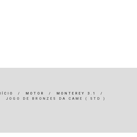
R)
OLEOS & FILTROS
REFRIGERAÇÃO
ARIA / ILUMINAÇÃO
INTERIOR
*SERVIÇOS*
NÍCIO
/
MOTOR
/
MONTEREY 3.1
/
JOGO DE BRONZES DA CAME ( STD )