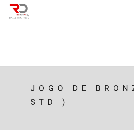
DIRECÇÃO
SU
CAIXA/TRANSMISS
PESQUISAR
JOGO DE BRON
STD )