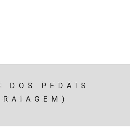
SPENSÃO
TRAVAGEM
MOTOR
PERIFÉRICOS(MOTO
ÃO
EIXOS / DIFERENCIAIS
ELECTRICIDADE
CARROÇ
CARRINHO (
0
)
S DOS PEDAIS
BRAIAGEM)