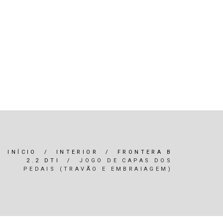
R)
OLEOS & FILTROS
REFRIGERAÇÃO
ARIA / ILUMINAÇÃO
INTERIOR
*SERVIÇOS*
INÍCIO
/
INTERIOR
/
FRONTERA B
2.2 DTI
/
JOGO DE CAPAS DOS
PEDAIS (TRAVÃO E EMBRAIAGEM)