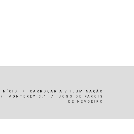
R)
OLEOS & FILTROS
REFRIGERAÇÃO
ARIA / ILUMINAÇÃO
INTERIOR
*SERVIÇOS*
INÍCIO
/
CARROÇARIA / ILUMINAÇÃO
/
MONTEREY 3.1
/
JOGO DE FAROIS
DE NEVOEIRO