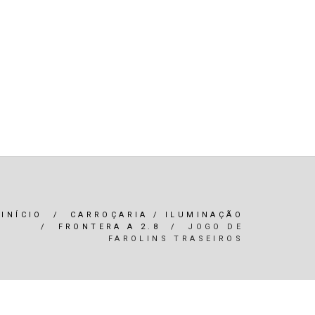
R)
OLEOS & FILTROS
REFRIGERAÇÃO
ARIA / ILUMINAÇÃO
INTERIOR
*SERVIÇOS*
INÍCIO
/
CARROÇARIA / ILUMINAÇÃO
/
FRONTERA A 2.8
/
JOGO DE
FAROLINS TRASEIROS