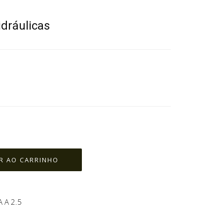
idráulicas
 A 2.5