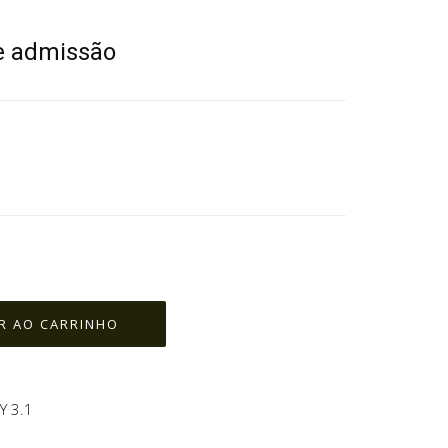
e admissão
 3.1