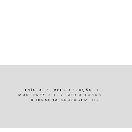
R)
OLEOS & FILTROS
REFRIGERAÇÃO
ARIA / ILUMINAÇÃO
INTERIOR
*SERVIÇOS*
INÍCIO
/
REFRIGERAÇÃO
/
MONTEREY 3.1
/
JOGO TUBOS
BORRACHA SOUFAGEM DIR.