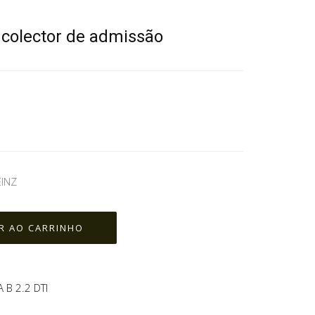
colector de admissão
EINZ
 B 2.2 DTI