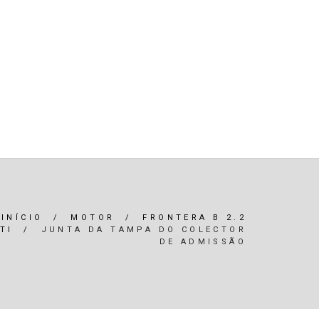
R)
OLEOS & FILTROS
REFRIGERAÇÃO
ARIA / ILUMINAÇÃO
INTERIOR
*SERVIÇOS*
INÍCIO
/
MOTOR
/
FRONTERA B 2.2
TI
/
JUNTA DA TAMPA DO COLECTOR
DE ADMISSÃO