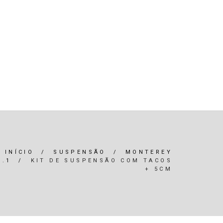
R)
OLEOS & FILTROS
REFRIGERAÇÃO
ARIA / ILUMINAÇÃO
INTERIOR
*SERVIÇOS*
INÍCIO
/
SUSPENSÃO
/
MONTEREY
3.1
/
KIT DE SUSPENSÃO COM TACOS
+ 5CM