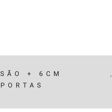
SPENSÃO
TRAVAGEM
MOTOR
PERIFÉRICOS(MOTO
ÃO
EIXOS / DIFERENCIAIS
ELECTRICIDADE
CARROÇ
CARRINHO (
0
)
NSÃO + 6CM
 PORTAS