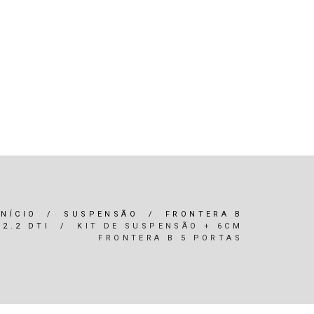
R)
OLEOS & FILTROS
REFRIGERAÇÃO
ARIA / ILUMINAÇÃO
INTERIOR
*SERVIÇOS*
INÍCIO
/
SUSPENSÃO
/
FRONTERA B
2.2 DTI
/
KIT DE SUSPENSÃO + 6CM
FRONTERA B 5 PORTAS