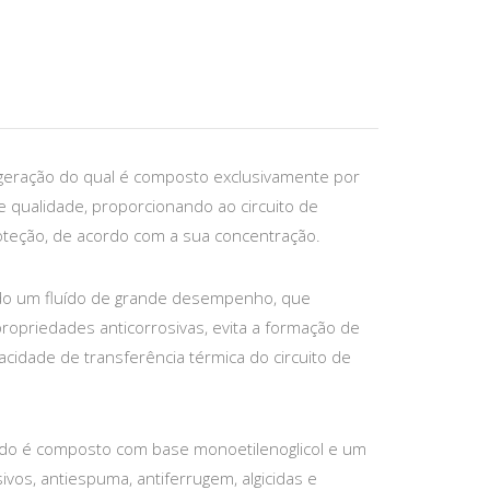
 geração do qual é composto exclusivamente por
e qualidade, proporcionando ao circuito de
oteção, de acordo com a sua concentração.
ido um fluído de grande desempenho, que
opriedades anticorrosivas, evita a formação de
idade de transferência térmica do circuito de
ado é composto com base monoetilenoglicol e um
sivos, antiespuma, antiferrugem, algicidas e