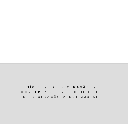
R)
OLEOS & FILTROS
REFRIGERAÇÃO
ARIA / ILUMINAÇÃO
INTERIOR
*SERVIÇOS*
INÍCIO
/
REFRIGERAÇÃO
/
MONTEREY 3.1
/
LIQUIDO DE
REFRIGERAÇÃO VERDE 33% 5L