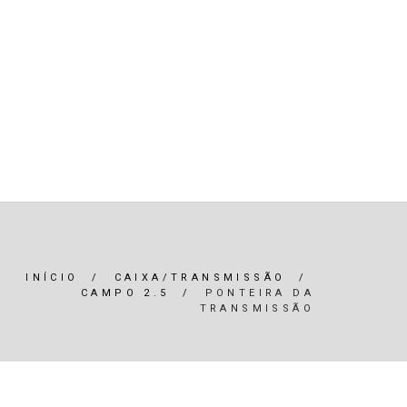
R)
OLEOS & FILTROS
REFRIGERAÇÃO
ARIA / ILUMINAÇÃO
INTERIOR
*SERVIÇOS*
INÍCIO
/
CAIXA/TRANSMISSÃO
/
CAMPO 2.5
/
PONTEIRA DA
TRANSMISSÃO