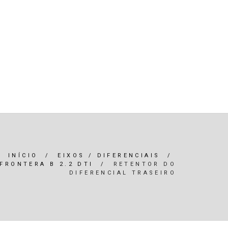
R)
OLEOS & FILTROS
REFRIGERAÇÃO
ARIA / ILUMINAÇÃO
INTERIOR
*SERVIÇOS*
INÍCIO
/
EIXOS / DIFERENCIAIS
/
FRONTERA B 2.2 DTI
/
RETENTOR DO
DIFERENCIAL TRASEIRO