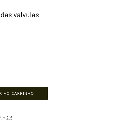
 das valvulas
 A 2.5