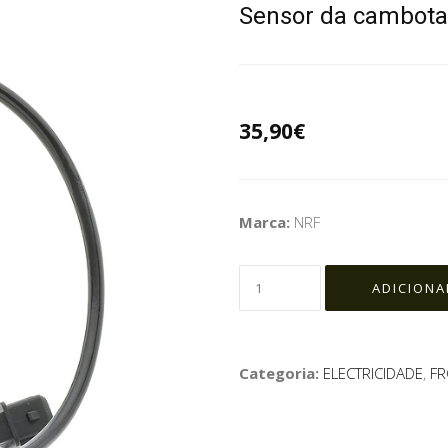
Sensor da cambota
35,90€
Marca:
NRF
Categoria:
ELECTRICIDADE
,
FR