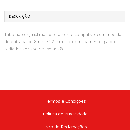
DESCRIÇÃO
Tubo não original mas diretamente compativel com medidas
de entrada de 8mm e 12 mm aproximadamente,liga do
radiador ao vaso de expansão .
Termos e Condições
Política de Privacidade
Livro de Reclamações