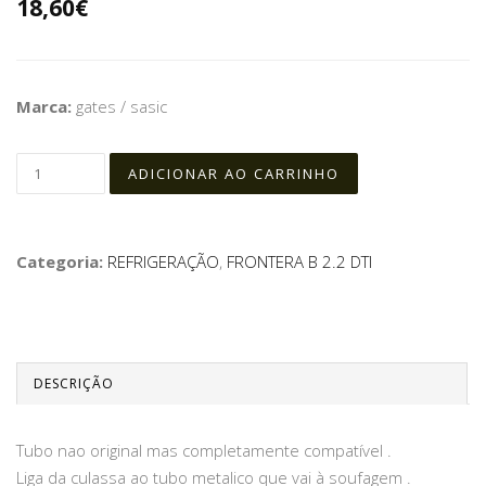
18,60€
Marca:
gates / sasic
Categoria:
REFRIGERAÇÃO
,
FRONTERA B 2.2 DTI
DESCRIÇÃO
Tubo nao original mas completamente compatível .
Liga da culassa ao tubo metalico que vai à soufagem .