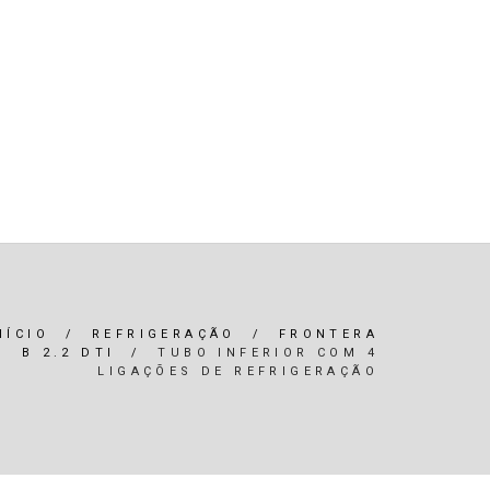
R)
OLEOS & FILTROS
REFRIGERAÇÃO
ARIA / ILUMINAÇÃO
INTERIOR
*SERVIÇOS*
NÍCIO
/
REFRIGERAÇÃO
/
FRONTERA
B 2.2 DTI
/
TUBO INFERIOR COM 4
LIGAÇÕES DE REFRIGERAÇÃO