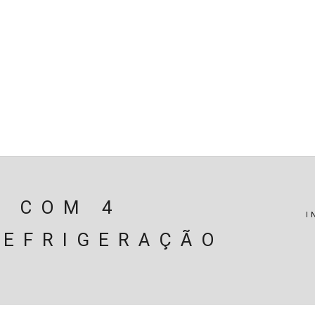
SPENSÃO
TRAVAGEM
MOTOR
PERIFÉRICOS(MOTO
ÃO
EIXOS / DIFERENCIAIS
ELECTRICIDADE
CARROÇ
CARRINHO (
0
)
R COM 4
I
REFRIGERAÇÃO