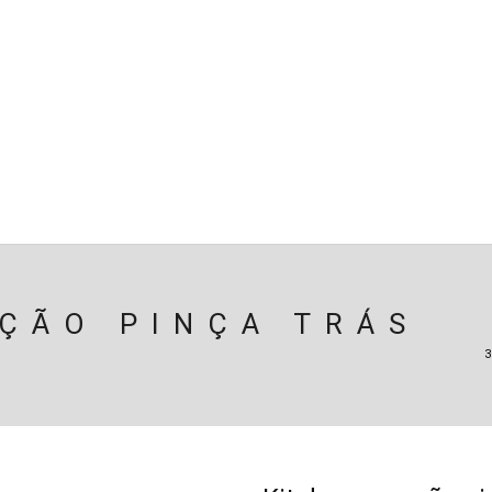
SPENSÃO
TRAVAGEM
MOTOR
PERIFÉRICOS(MOTO
ÃO
EIXOS / DIFERENCIAIS
ELECTRICIDADE
CARROÇ
CARRINHO (
0
)
AÇÃO PINÇA TRÁS