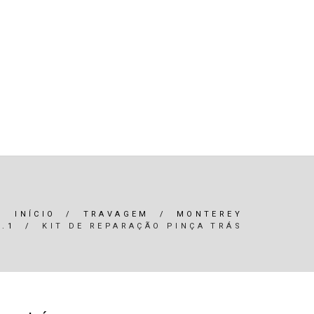
R)
OLEOS & FILTROS
REFRIGERAÇÃO
ARIA / ILUMINAÇÃO
INTERIOR
*SERVIÇOS*
INÍCIO
/
TRAVAGEM
/
MONTEREY
3.1
/
KIT DE REPARAÇÃO PINÇA TRÁS